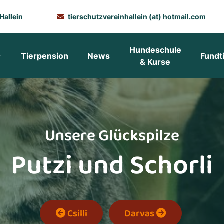
Hallein
tierschutzvereinhallein (at) hotmail.com
Hundeschule
Tierpension
News
Fundt
& Kurse
Unsere Glückspilze
Putzi und Schorli
Csilli
Darvas