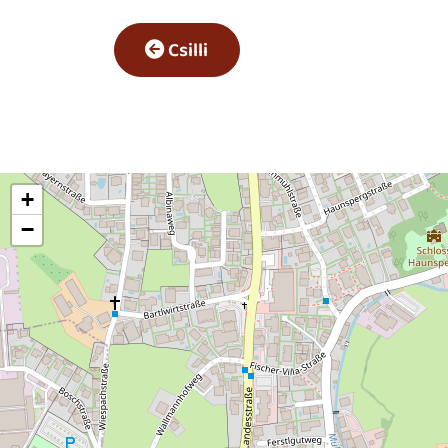
Csilli
+
−