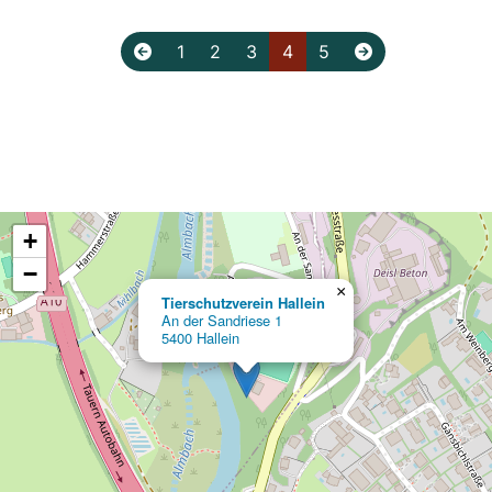
1
2
3
4
5
+
−
×
Tierschutzverein Hallein
An der Sandriese 1
5400 Hallein